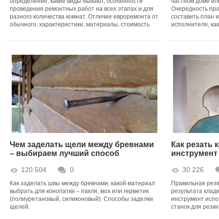
определение, какие виды бывают, особенности
частном доме ил
проведения ремонтных работ на всех этапах и для
Очередность про
разного количества комнат. Отличие евроремонта от
составить план и
обычного, характеристики, материалы, стоимость
исполнителя, ка
Чем заделать щели между бревнами
Как резать 
– выбираем лучший способ
инструмент
конопатки
120 504
0
30 226
Как заделать швы между бревнами, какой материал
Правильная резк
выбрать для конопатки – пакля, мох или герметик
результата кладк
(полиуретановый, силиконовый). Способы заделки
инструмент испол
щелей.
станок для резк