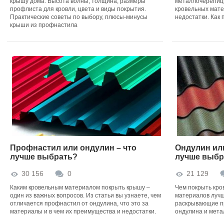
крышу дома. Высота волны, толщина, размеры
металлочерепицы
профлиста для кровли, цвета и виды покрытия.
кровельных мате
Практические советы по выбору, плюсы-минусы
недостатки. Как
крыши из профнастила
Профнастил или ондулин – что
Ондулин или
лучше выбрать?
лучше выбр
30 156
0
21 129
Каким кровельным материалом покрыть крышу –
Чем покрыть кро
один из важных вопросов. Из статьи вы узнаете, чем
материалов лучш
отличается профнастил от ондулина, что это за
раскрывающие п
материалы и в чем их преимущества и недостатки.
ондулина и мет