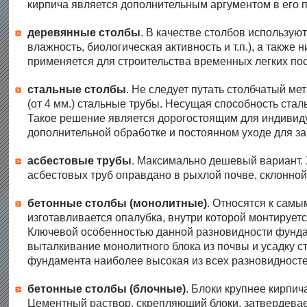
кирпича является дополнительным аргументом в его п
деревянные столбы
. В качестве столбов использую
влажность, биологическая активность и т.п.), а такж
применяется для строительства временных легких пос
стальные столбы
. Не следует путать столбчатый м
(от 4 мм.) стальные трубы. Несущая способность стал
Такое решение является дорогостоящим для индивидуа
дополнительной обработке и постоянном уходе для за
асбестовые трубы
. Максимально дешевый вариант. 
асбестовых труб оправдано в рыхлой почве, склонно
бетонные столбы (монолитные)
. Относятся к сам
изготавливается опалубка, внутри которой монтирует
Ключевой особенностью данной разновидности фунда
выталкивание монолитного блока из почвы и усадку ст
фундамента наиболее высокая из всех разновидносте
бетонные столбы (блочные)
. Блоки крупнее кирпич
Цементный раствор, скрепляющий блоки, затвердевает