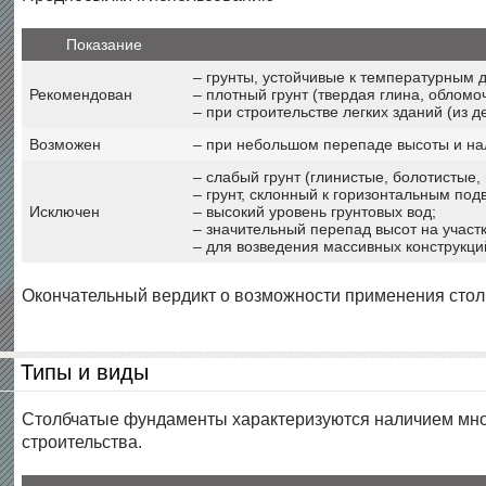
Показание
– грунты, устойчивые к температурным
Рекомендован
– плотный грунт (твердая глина, обломо
– при строительстве легких зданий (из 
Возможен
– при небольшом перепаде высоты и нал
– слабый грунт (глинистые, болотистые
– грунт, склонный к горизонтальным под
Исключен
– высокий уровень грунтовых вод;
– значительный перепад высот на участк
– для возведения массивных конструкци
Окончательный вердикт о возможности применения столб
Материал подготовлен для сайта rozant.ru
Типы и виды
Столбчатые фундаменты характеризуются наличием мног
строительства.