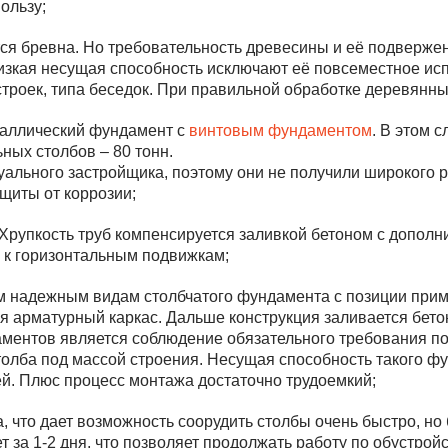
ользу;
тся бревна. Но требовательность древесины и её подверже
е низкая несущая способность исключают её повсеместное и
троек, типа беседок. При правильной обработке деревянны
еталлический фундамент с
винтовым фундаментом
. В этом 
ьных столбов – 80 тонн.
льного застройщика, поэтому они не получили широкого ра
щиты от коррозии;
Хрупкость труб компенсируется заливкой бетоном с допол
й к горизонтальным подвижкам;
ым надежным видам столбчатого фундамента с позиции прим
ся арматурный каркас. Дальше конструкция заливается бето
ментов является соблюдение обязательного требования п
олба под массой строения. Несущая способность такого фун
й. Плюс процесс монтажа достаточно трудоемкий;
а, что дает возможность соорудить столбы очень быстро, но
 за 1-2 дня, что позволяет продолжать работу по обустрой