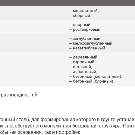
– монолитный;
– сборный.
– опорный;
– ростверковый.
– заглубленный;
– мелкозаглубленный;
– незаглубленный.
– деревянный;
– кирпичный;
– стальной;
– асбестовый;
– бетонный (монолитный);
– бетонный (блочный).
 разновидностей.
онный столб, для формирования которого в грунте устанав
у способствует его монолитная бесшовная структура. При 
бы как основания, так и постройки;