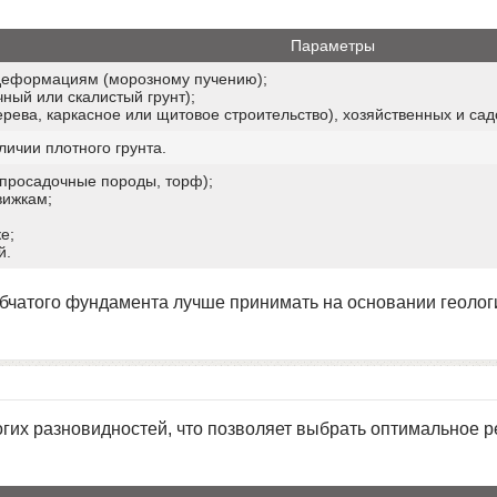
Параметры
 деформациям (морозному пучению);
чный или скалистый грунт);
дерева, каркасное или щитовое строительство), хозяйственных и сад
ичии плотного грунта.
, просадочные породы, торф);
вижкам;
е;
й.
чатого фундамента лучше принимать на основании геологи
их разновидностей, что позволяет выбрать оптимальное ре