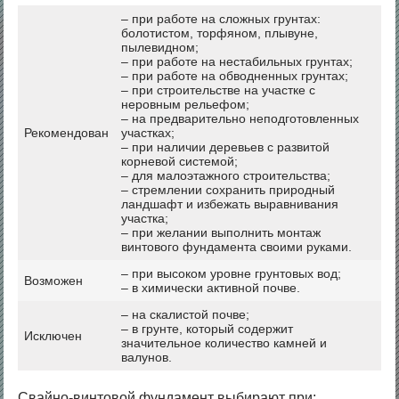
– при работе на сложных грунтах:
болотистом, торфяном, плывуне,
пылевидном;
– при работе на нестабильных грунтах;
– при работе на обводненных грунтах;
– при строительстве на участке с
неровным рельефом;
– на предварительно неподготовленных
Рекомендован
участках;
– при наличии деревьев с развитой
корневой системой;
– для малоэтажного строительства;
– стремлении сохранить природный
ландшафт и избежать выравнивания
участка;
– при желании выполнить монтаж
винтового фундамента своими руками.
– при высоком уровне грунтовых вод;
Возможен
– в химически активной почве.
– на скалистой почве;
– в грунте, который содержит
Исключен
значительное количество камней и
валунов.
Свайно-винтовой фундамент выбирают при: