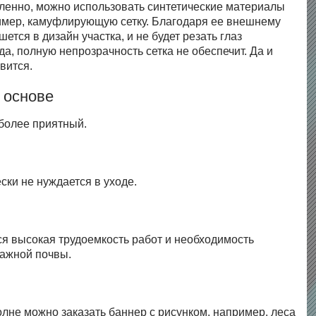
дленно, можно использовать синтетические материалы
ример, камуфлирующую сетку. Благодаря ее внешнему
ется в дизайн участка, и не будет резать глаз
, полную непрозрачность сетка не обеспечит. Да и
авится.
Материал подготовлен для сайта rozant.ru
й основе
 более приятный.
ски не нуждается в уходе.
ся высокая трудоемкость работ и необходимость
лажной почвы.
олне можно заказать баннер с рисунком, например, леса