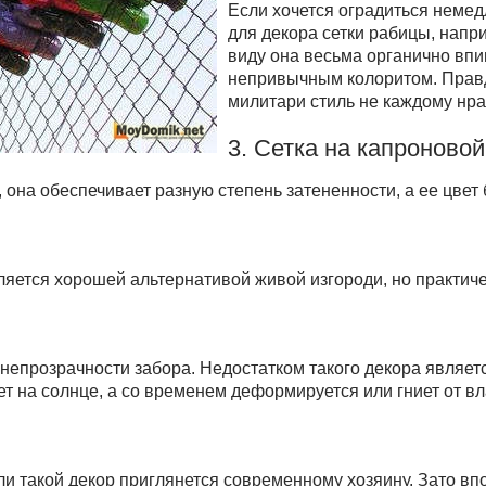
Если хочется оградиться неме
для декора сетки рабицы, нап
виду она весьма органично впиш
непривычным колоритом. Правда
милитари стиль не каждому нр
3. Сетка на капроново
 она обеспечивает разную степень затененности, а ее цвет
ляется хорошей альтернативой живой изгороди, но практиче
непрозрачности забора. Недостатком такого декора являет
т на солнце, а со временем деформируется или гниет от в
и такой декор приглянется современному хозяину. Зато вп