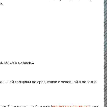
е.
льется в копеечку.
 меньшей толщины по сравнению с основной в полотно
нитей, пластиковых бутылок (
вертикальная грядка
) или