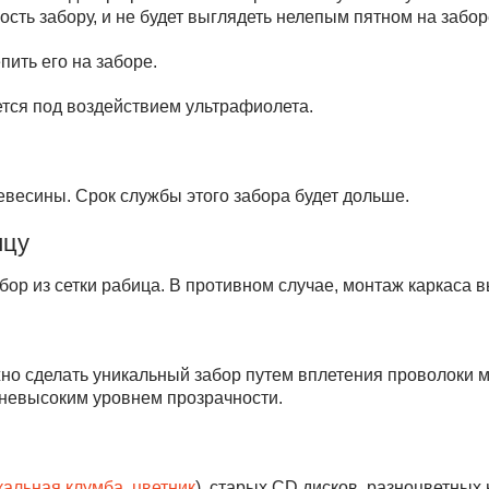
сть забору, и не будет выглядеть нелепым пятном на забор
пить его на заборе.
ется под воздействием ультрафиолета.
евесины. Срок службы этого забора будет дольше.
ицу
ор из сетки рабица. В противном случае, монтаж каркаса вы
жно сделать уникальный забор путем вплетения проволоки
с невысоким уровнем прозрачности.
кальная клумба, цветник
), старых CD дисков, разноцветных 