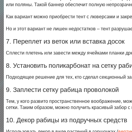
или поляны. Такой баннер обеспечит полную непрозрачно
Как вариант можно приобрести тент с люверсами и закре
Но и этот вариант не лишен недостатков – тент разруша
7. Переплет из веток или вставка досок
Сплести плетень или завести между ячейками планки др
8. Установить поликарбонат на сетку раб
Подходящее решение для тех, кто сделал секционный заб
9. Заплести сетку рабица проволокой
Тем, у кого развито пространственное воображение, мо
сетки. Таким образом, можно получить красивый забор 
10. Декор рабицы из подручных средств
Использовать декор в виде растений в горшочках (
верти