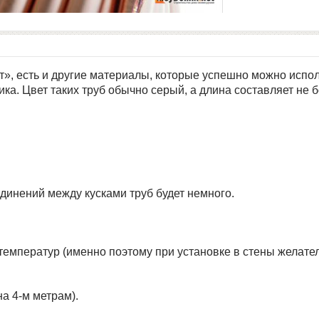
т», есть и другие материалы, которые успешно можно испол
ка. Цвет таких труб обычно серый, а длина составляет не б
единений между кусками труб будет немного.
мператур (именно поэтому при установке в стены желател
на 4-м метрам).