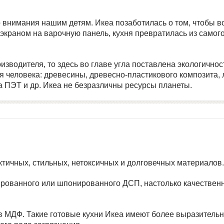
о внимания нашим детям. Икеа позаботилась о том, чтобы в
краном на варочную панель, кухня превратилась из самого
водителя, то здесь во главе угла поставлена экологичнос
 человека: древесины, древесно-пластикового композита, л
а ПЭТ и др. Икеа не безразличны ресурсы планеты.
тичных, стильных, нетоксичных и долговечных материалов.
ованного или шпонированного ДСП, настолько качественно
 МДФ. Такие готовые кухни Икеа имеют более выразительн