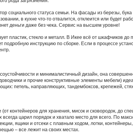
ого рода загрязнения.
р социального статуса семьи. На фасады из березы, бука и
овании, в кухне что-то отвалится, отклеится или будет раб
рнет деньги даже без чека. Сервис на высшем уровне!
ет пластик, стекло и металл. В Икее всё от шкафчиков до
т подробную инструкцию по сборке. Если в процессе устано
нтр.
соустойчивости и минималистичный дизайн, она совершенна
, доводчики и прочие конструктивные элементы мебели) ид
ющих: петель, направляющих, тандембоксов, крепежей, стяже
(от контейнеров для хранения, мисок и сковородок, до спец
их всегда царил порядок и хватало место для всего. По ма
ции, ящики и отсеки с плавным ходом, лотки, контейнеры,
вещью – все лежит на своих местах.