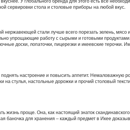
 вкуснее. У глобального бренда для этого есть все необход
ной сервировки стола и столовые приборы на любой вкус.
й нержавеющей стали лучше всего порезать зелень, мясо и
но упрощающие работу с сырыми и готовыми продуктами. Ч
лочные доски, лопаточки, пицерезки и икеевские терочки. И
 поднять настроение и повысить аппетит. Немаловажную ро
ки на стулья, настольные дорожки и прочий столовый текст
ть жизнь проще. Она, как настоящий знаток скандинавского
ная баночка для хранения – каждый предмет в Икее доказыва