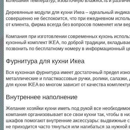
колебания температур, избыточную влажность и различн
Деревянные модули для кухни Икеа – идеальный индикато
совершенно не беспокоится, что при ежедневном использ
от клиента, фирма всегда без вопросов поменяет или ве
Компания при изготовлении современных кухонь использу
кухонный комплект IKEA, по доброй традиции, вкладывае
позвонить по бесплатному номеру в информационный це
Фурнитура для кухни Икеа
Вся кухонная фурнитура имеет достаточный предел изно
металлические и пластмассовые ручки, ролики, салазки
для кухни IKEA во многом зависит от качества комплекту
Внутреннее наполнение
Желание хозяйки кухни иметь под рукой все необходимое 
компания организовывает все свои кухни так, чтобы в н
шкафов помогают внутренние аксессуары: выдвижные сек
не приходится часто тянуться или нагибаться за нужной 