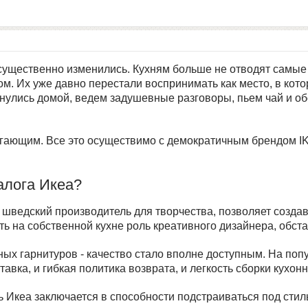
существенно изменились. Кухням больше не отводят самые
. Их уже давно перестали воспринимать как место, в кото
ернулись домой, ведем задушевные разговоры, пьем чай и о
ающим. Все это осуществимо с демократичным брендом IKE
алога Икеа?
шведский производитель для творчества, позволяет создав
ь на собственной кухне роль креативного дизайнера, обста
ных гарнитуров - качество стало вполне доступным. На по
авка, и гибкая политика возврата, и легкость сборки кухон
 Икеа заключается в способности подстраиваться под стиль